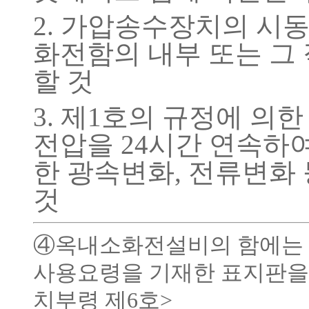
2. 가압송수장치의 시
화전함의 내부 또는 그
할 것
3. 제1호의 규정에 의
전압을 24시간 연속하여
한 광속변화, 전류변화
것
④옥내소화전설비의 함에는 그
사용요령을 기재한 표지판을 붙여
치부령 제6호>