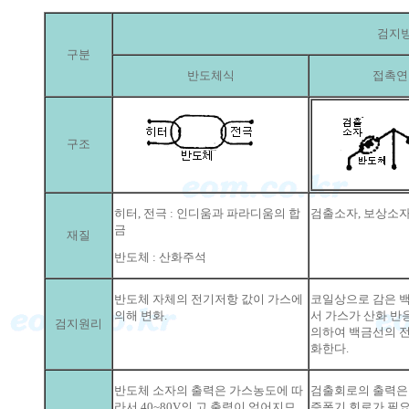
검지
구분
반도체식
접촉연
구조
히터, 전극 : 인디움과 파라디움의 합
검출소자, 보상소자
금
재질
반도체 : 산화주석
반도체 자체의 전기저항 값이 가스에
코일상으로 감은 
의해 변화.
서 가스가 산화 반
검지원리
의하여 백금선의 전
화한다.
반도체 소자의 출력은 가스농도에 따
검출회로의 출력은 
라서 40~80V의 고 출력이 얻어지므
증폭기 회로가 필요