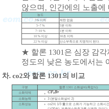
않으며, 인간에의 노출에
농도
5% 이하
제한 없음
5~7 %
5분 이하
7~10 %
1분 이하
10 % 이상
30초 이하
22 % 이상
산소부족으로 치명적이 된다.
★ 할론 1301은 심장 
정도의 낮은 농도에서는 
차. co2와 할론 1301의 비교
구분
할론 1301 소화설비(축압식)
소화약제
소화능력
3 (분말소화설비 2)
소화성능
co2의 1/3 量으로 소화가 가능하고 소화시
다(30초), 부촉매소화효과를 이용한 것이다