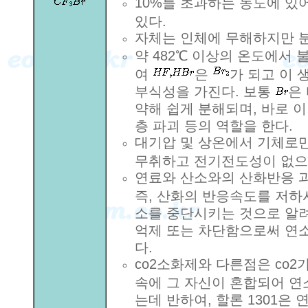
10%를 초과하는 농도에 
있다.
자체는 인체에 무해하지만 분
약 482℃ 이상의 온도에서
여
은
가 되고 이 
부식성을 가진다. 보통
은
약해 쉽게 분해되며, 바로 
층 파괴 등의 역할을 한다.
대기압 및 상온에서 기체로만
무취하고 전기전도성이 없으며
연료와 산소와의 산화반응 
즉, 산화의 반응속도를 저하
소를 중단시키는 것으로 알려
억제 또는 차단함으로써 연
다.
co2소화제와 다른점은 co
속에 그 자신이 혼합되어 
는데 반하여, 할론 1301