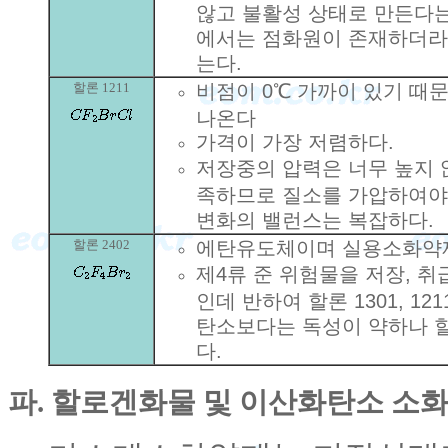
않고 불활성 상태로 만든다는
에서는 점화원이 존재하더라
는다.
할론 1211
비점이 0℃ 가까이 있기 때
나온다
가격이 가장 저렴하다.
저장중의 압력은 너무 높지 
족하므로 질소를 가압하여야
변화의 밸런스는 복잡하다.
할론 2402
에탄유도체이며 실용소화약제
제4류 준 위험물을 저장, 
인데 반하여 할론 1301, 1
탄소보다는 독성이 약하나 할론
다.
파. 할로겐화물 및 이산화탄소 소