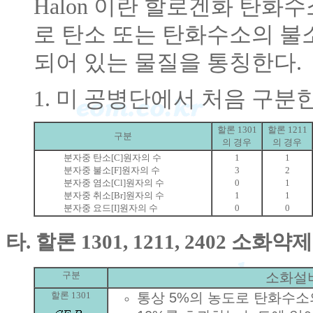
Halon 이란 할로겐화 탄화수소(h
로 탄소 또는 탄화수소의 불소
되어 있는 물질을 통칭한다.
1. 미 공병단에서 처음 구분
할론 1301
할론 1211
구분
의 경우
의 경우
분자중 탄소[C]원자의 수
1
1
분자중 불소[F]원자의 수
3
2
분자중 염소[Cl]원자의 수
0
1
분자중 취소[Br]원자의 수
1
1
분자중 요드[I]원자의 수
0
0
타. 할론 1301, 1211, 2402 소화
구분
소화설
할론 1301
통상 5%의 농도로 탄화수소