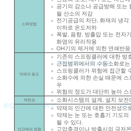
공기의 감소나 공급방해 또는 
될 산소의 저감
전기공급의 차단, 화재의 냉각
소화방법
이하로 온도저하
폭발, 음향, 방출압 또는 전
화염의 유리작용
OH기의 제거에 의한 연쇄반응
기존의 스프링클러에 대한 방
근접범위에서의 수동소화로는 
스프링클러가 위험에 접근할 수
약제의 용도
소화수에 의한 손실 때문에 스
우
위험의 정도가 대단히 높아 스
소화시스템의 설계, 설치 보전
제한성
약제의 인간에 대한 안전성으로
약제는 눈 또는 호흡기 기도의
될 수 있다.
고압충격이나 방출시의 극저온
인간에의 영향