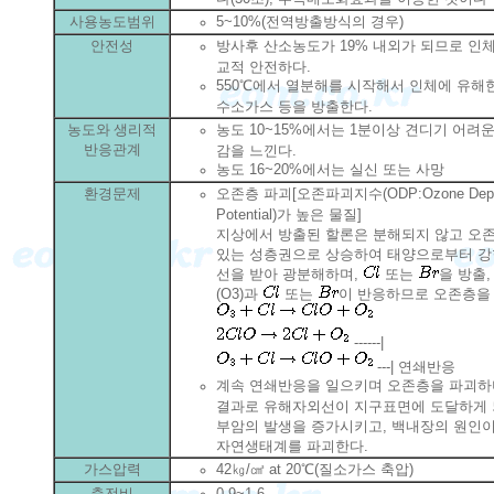
사용농도범위
5~10%(전역방출방식의 경우)
안전성
방사후 산소농도가 19% 내외가 되므로 인
교적 안전하다.
550℃에서 열분해를 시작해서 인체에 유해
수소가스 등을 방출한다.
농도와 생리적
농도 10~15%에서는 1분이상 견디기 어려
반응관계
감을 느낀다.
농도 16~20%에서는 실신 또는 사망
환경문제
오존층 파괴[오존파괴지수(ODP:Ozone Deple
Potential)가 높은 물질]
지상에서 방출된 할론은 분해되지 않고 오
있는 성층권으로 상승하여 태양으로부터 강
선을 받아 광분해하며,
또는
을 방출,
(O3)과
또는
이 반응하므로 오존층을
------|
---| 연쇄반응
계속 연쇄반응을 일으키며 오존층을 파괴하며
결과로 유해자외선이 지구표면에 도달하게 
부암의 발생을 증가시키고, 백내장의 원인이
자연생태계를 파괴한다.
가스압력
42㎏/㎠ at 20℃(질소가스 축압)
충전비
0.9~1.6