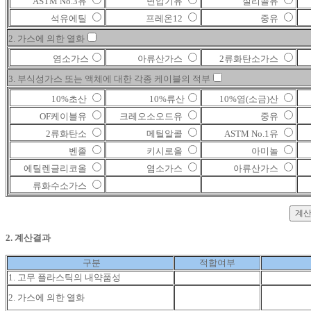
ASTM No.3유
변압기유
실리콜유
석유에틸
프레온12
중유
2. 가스에 의한 열화
염소가스
아류산가스
2류화탄소가스
3. 부식성가스 또는 액체에 대한 각종 케이블의 적부
10%초산
10%류산
10%염(소금)산
OF케이블유
크레오소오드유
중유
2류화탄소
메틸알콜
ASTM No.1유
벤졸
키시로올
아미놀
에틸렌글리코올
염소가스
아류산가스
류화수소가스
2. 계산결과
구분
적합여부
1. 고무 플라스틱의 내약품성
2. 가스에 의한 열화