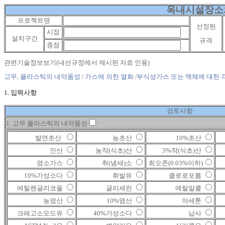
옥내시설장소
프로젝트명
선정된
시점
설치구간
규격
종점
관련기술정보보기
(내선규정에서 제시된 자료 인용)
고무, 플라스틱의 내약품성
가스에 의한 열화
부식성가스 또는 액체에 대한 
/
/
1. 입력사항
검토사항
1. 고무 플라스틱의 내약품성
발연초산
농초산
10%초산
인산
농작(식초)산
3%작(식초)산
염소가스
취(냄새)소
희오존(0.03%이하)
10%가성소다
휘발유
클로로포름
에틸렌글리코올
글리세린
에틸알콜
농염산
10%염산
아세톤
크레고소오드유
40%가성소다
납사