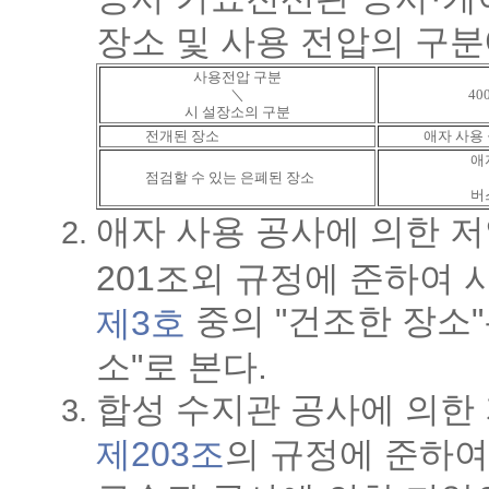
장소 및 사용 전압의 구분
사용전압 구분
＼
40
시 설장소의 구분
전개된 장소
애자 사용 
애
점검할 수 있는 은폐된 장소
버
애자 사용 공사에 의한 저
201조외 규정에 준하여 
중의 "건조한 장소"
제3호
소"로 본다.
합성 수지관 공사에 의한
제203조
의 규정에 준하여