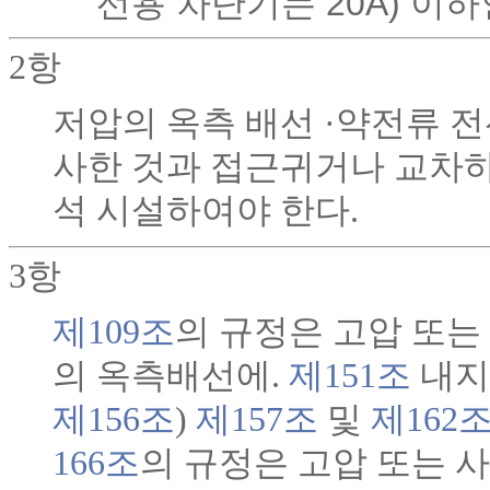
선용 차단기는 20A) 이
2항
저압의 옥측 배선 ·약전류 전
사한 것과 접근귀거나 교차
석 시설하여야 한다.
3항
제109조
의 규정은 고압 또는 
의 옥측배선에.
제151조
내지
제156조
)
제157조
및
제162
166조
의 규정은 고압 또는 사