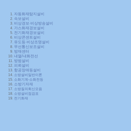
자동화재탐지설비
속보설비
비상경보·비상방송설비
가스화재경보설비
전기화재경보설비
비상콘센트설비
유도등·비상조명설비
무선통신보조설비
방재센터
내열/내화전선
방범설비
피뢰설비
항공장애등설비
소방설비일반이론
소화기계-소화전등
소방기자재
소방질의회신모음
소방설비점검표
전기화재