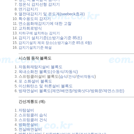
정온식 감지선형 감지기
연기감지기
열전대감지기 및 온도계(seebeck효과)
특수용도의 감지기
연소음화재감지기에 대한 고찰
교차회로방식
지하구에 설치하는 감지기
감지기 설치기준(소방기술기준 85조)
감지기설치 제외 장소(소방기술기준 85조 4항)
감지기설치기준 해설
시스템 동작 블록도
자동화재탐지설비 블록도
옥내소화전 블록도(수동식/자동식)
스프링클러설비 블록도(
/
/
)
습식
건식
준비작동식
포 소화설비 블록도
이산화탄소 및 하론설비 블록도
방재연설비 블록도(제연/배연창/방화샷다/방화문/제연스크린)
간선계통도 (예)
자탐설비
스프링클러 습식
스프링클러 건식
방화문설비
전실배연설비