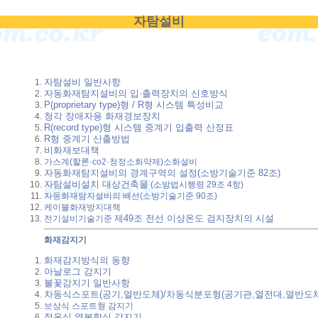
자탐설비
자탐설비 일반사항
자동화재탐지설비의 입·출력장치의 신호방식
P(proprietary type)형 / R형 시스템 특성비교
청각 장애자용 화재경보장치
R(record type)형 시스템 중계기 입출력 산정표
R형 중계기 산출방법
비화재보대책
가스계(할론·co2·청정소화약제)소화설비
자동화재탐지설비의 경계구역의 설정(소방기술기준 82조)
자탐설비설치 대상건축물
(소방법시행령 29조 4항)
자동화재탐지설비의 배선(소방기술기준 90조)
케이블화재방지대책
제49조
전선 이상온도 검지장치의 시설
전기설비기술기준
화재감지기
화재감지방식의 동향
아날로그 감지기
불꽃감지기 일반사항
차동식스포트(공기,열반도체)/차동식분포형(공기관,열전대,열반도
보상식 스포트형 감지기
정온식,열복합식 감지기